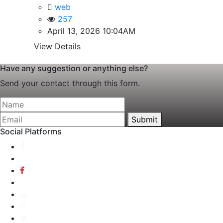
web
257
April 13, 2026 10:04AM
View Details
Have any suggestion or anything else?
Send your contact through this form.
Submit
Social Platforms