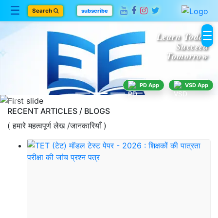
☰
Search
subscribe
Learn Today
Succeed
Tomorrow
Home
PD App
VSD App
Blogs
Previous
RECENT ARTICLES / BLOGS
( हमारे महत्वपूर्ण लेख /जानकारियाँ )
Category
About
Us