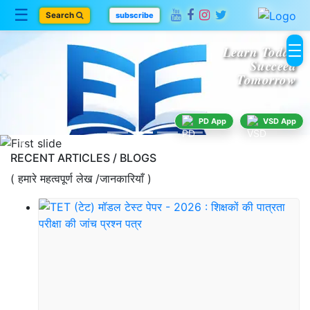
☰
Search
subscribe
Learn Today
Succeed
Tomorrow
Home
PD App
VSD App
Blogs
Previous
RECENT ARTICLES / BLOGS
( हमारे महत्वपूर्ण लेख /जानकारियाँ )
Category
About
Us