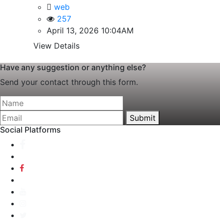
web
257
April 13, 2026 10:04AM
View Details
Have any suggestion or anything else?
Send your contact through this form.
Submit
Social Platforms